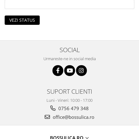
Oras Iluminat (Cu baterie)
Enduro Racing
VEZI STATUS
Moto Lover (Diverse Modele)
Ying si Yang / Munte si Mare
Buddha Zen (Set decoratiuni)
SOCIAL
Harry Potter (Castelul Hogwarts)
Urmareste-ne in social media
Orasele Lumii (Modele cu rama)
Tablouri cu animale
Cerb
Urs
SUPORT CLIENTI
Pasare
Luni - Vineri: 10:00 - 17:00
Lup
0756 479 348
Bossulica by Mobexpert
office@bossulica.ro
Panouri Decorative Exotice
Panouri Decorative Geometrice
BOSSULICA.RO