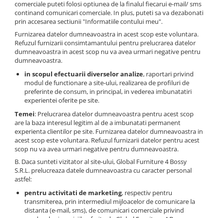
comerciale puteti folosi optiunea de la finalul fiecarui e-mail/ sms
continand comunicari comerciale. In plus, puteti sa va dezabonati
prin accesarea sectiunii "Informatiile contului meu".
Furnizarea datelor dumneavoastra in acest scop este voluntara.
Refuzul furnizarii consimtamantului pentru prelucrarea datelor
dumneavoastra in acest scop nu va avea urmari negative pentru
dumneavoastra.
in scopul efectuarii diverselor analize
, raportari privind
modul de functionare a site-ului, realizarea de profiluri de
preferinte de consum, in principal, in vederea imbunatatiri
experientei oferite pe site.
Temei
: Prelucrarea datelor dumneavoastra pentru acest scop
are la baza interesul legitim al de a imbunatati permanent
experienta clientilor pe site. Furnizarea datelor dumneavoastra in
acest scop este voluntara. Refuzul furnizarii datelor pentru acest
scop nu va avea urmari negative pentru dumneavoastra.
B. Daca sunteti vizitator al site-ului, Global Furniture 4 Bossy
S.R.L. prelucreaza datele dumneavoastra cu caracter personal
astfel:
pentru activitati de marketing
, respectiv pentru
transmiterea, prin intermediul mijloacelor de comunicare la
distanta (e-mail, sms), de comunicari comerciale privind