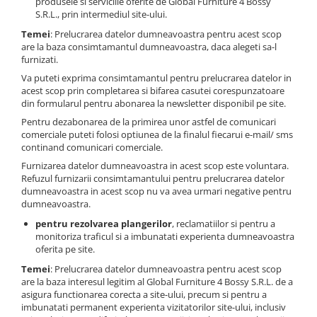
produsele si serviciile oferite de Global Furniture 4 Bossy
S.R.L., prin intermediul site-ului.
Temei
: Prelucrarea datelor dumneavoastra pentru acest scop
are la baza consimtamantul dumneavoastra, daca alegeti sa-l
furnizati.
Va puteti exprima consimtamantul pentru prelucrarea datelor in
acest scop prin completarea si bifarea casutei corespunzatoare
din formularul pentru abonarea la newsletter disponibil pe site.
Pentru dezabonarea de la primirea unor astfel de comunicari
comerciale puteti folosi optiunea de la finalul fiecarui e-mail/ sms
continand comunicari comerciale.
Furnizarea datelor dumneavoastra in acest scop este voluntara.
Refuzul furnizarii consimtamantului pentru prelucrarea datelor
dumneavoastra in acest scop nu va avea urmari negative pentru
dumneavoastra.
pentru rezolvarea plangerilor
, reclamatiilor si pentru a
monitoriza traficul si a imbunatati experienta dumneavoastra
oferita pe site.
Temei
: Prelucrarea datelor dumneavoastra pentru acest scop
are la baza interesul legitim al Global Furniture 4 Bossy S.R.L. de a
asigura functionarea corecta a site-ului, precum si pentru a
imbunatati permanent experienta vizitatorilor site-ului, inclusiv