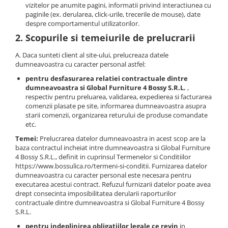
vizitelor pe anumite pagini, informatii privind interactiunea cu
paginile (ex. derularea, click-urile, trecerile de mouse), date
despre comportamentul utilizatorilor.
2. Scopurile si temeiurile de prelucrarii
A. Daca sunteti client al site-ului, prelucreaza datele
dumneavoastra cu caracter personal astfel:
pentru desfasurarea relatiei contractuale dintre
dumneavoastra si Global Furniture 4 Bossy S.R.L.
,
respectiv pentru preluarea, validarea, expedierea si facturarea
comenzii plasate pe site, informarea dumneavoastra asupra
starii comenzii, organizarea returului de produse comandate
etc.
Temei:
Prelucrarea datelor dumneavoastra in acest scop are la
baza contractul incheiat intre dumneavoastra si Global Furniture
4 Bossy S.R.L., definit in cuprinsul Termenelor si Conditiilor
https://www.bossulica.ro/termeni-si-conditii. Furnizarea datelor
dumneavoastra cu caracter personal este necesara pentru
executarea acestui contract. Refuzul furnizarii datelor poate avea
drept consecinta imposibilitatea derularii raporturilor
contractuale dintre dumneavoastra si Global Furniture 4 Bossy
S.R.L.
pentru indeplinirea obligatiilor legale ce revin
in