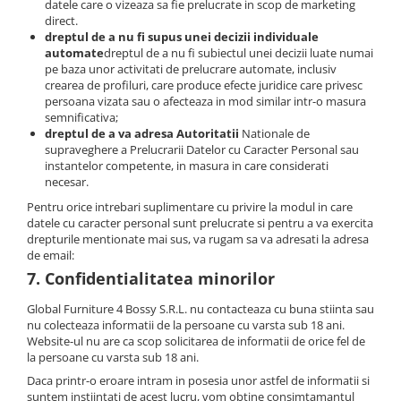
datele care o vizeaza sa fie prelucrate in scop de marketing
direct.
dreptul de a nu fi supus unei decizii individuale
automate
dreptul de a nu fi subiectul unei decizii luate numai
pe baza unor activitati de prelucrare automate, inclusiv
crearea de profiluri, care produce efecte juridice care privesc
persoana vizata sau o afecteaza in mod similar intr-o masura
semnificativa;
dreptul de a va adresa Autoritatii
Nationale de
supraveghere a Prelucrarii Datelor cu Caracter Personal sau
instantelor competente, in masura in care considerati
necesar.
Pentru orice intrebari suplimentare cu privire la modul in care
datele cu caracter personal sunt prelucrate si pentru a va exercita
drepturile mentionate mai sus, va rugam sa va adresati la adresa
de email:
7. Confidentialitatea minorilor
Global Furniture 4 Bossy S.R.L. nu contacteaza cu buna stiinta sau
nu colecteaza informatii de la persoane cu varsta sub 18 ani.
Website-ul nu are ca scop solicitarea de informatii de orice fel de
la persoane cu varsta sub 18 ani.
Daca printr-o eroare intram in posesia unor astfel de informatii si
suntem instiintati de acest lucru, vom obtine consimtamantul