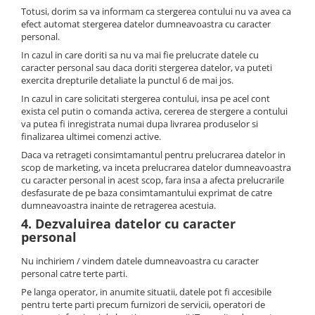
Totusi, dorim sa va informam ca stergerea contului nu va avea ca
efect automat stergerea datelor dumneavoastra cu caracter
personal.
In cazul in care doriti sa nu va mai fie prelucrate datele cu
caracter personal sau daca doriti stergerea datelor, va puteti
exercita drepturile detaliate la punctul 6 de mai jos.
In cazul in care solicitati stergerea contului, insa pe acel cont
exista cel putin o comanda activa, cererea de stergere a contului
va putea fi inregistrata numai dupa livrarea produselor si
finalizarea ultimei comenzi active.
Daca va retrageti consimtamantul pentru prelucrarea datelor in
scop de marketing, va inceta prelucrarea datelor dumneavoastra
cu caracter personal in acest scop, fara insa a afecta prelucrarile
desfasurate de pe baza consimtamantului exprimat de catre
dumneavoastra inainte de retragerea acestuia.
4. Dezvaluirea datelor cu caracter
personal
Nu inchiriem / vindem datele dumneavoastra cu caracter
personal catre terte parti.
Pe langa operator, in anumite situatii, datele pot fi accesibile
pentru terte parti precum furnizori de servicii, operatori de