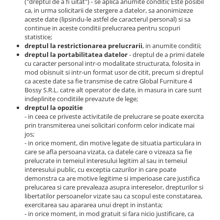
("dreptul de a fi uitat") - se aplica anumite conditii; Este posibil
ca, in urma solicitarii de stergere a datelor, sa anonimizeze
aceste date (lipsindu-le astfel de caracterul personal) si sa
continue in aceste conditii prelucrarea pentru scopuri
statistice;
dreptul la restrictionarea prelucrarii
, in anumite conditii;
dreptul la portabilitatea datelor
- dreptul de a primi datele
cu caracter personal intr-o modalitate structurata, folosita in
mod obisnuit si intr-un format usor de citit, precum si dreptul
ca aceste date sa fie transmise de catre Global Furniture 4
Bossy S.R.L. catre alt operator de date, in masura in care sunt
indeplinite conditiile prevazute de lege;
dreptul la opozitie
- in ceea ce priveste activitatile de prelucrare se poate exercita
prin transmiterea unei solicitari conform celor indicate mai
jos;
- in orice moment, din motive legate de situatia particulara in
care se afla persoana vizata, ca datele care o vizeaza sa fie
prelucrate in temeiul interesului legitim al sau in temeiul
interesului public, cu exceptia cazurilor in care poate
demonstra ca are motive legitime si imperioase care justifica
prelucarea si care prevaleaza asupra intereselor, drepturilor si
libertatilor persoanelor vizate sau ca scopul este constatarea,
exercitarea sau apararea unui drept in instanta;
- in orice moment, in mod gratuit si fara nicio justificare, ca