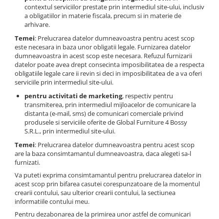
contextul serviciilor prestate prin intermediul site-ului, inclusiv
a obligatiilor in materie fiscala, precum si in materie de
arhivare.
Temei
: Prelucrarea datelor dumneavoastra pentru acest scop
este necesara in baza unor obligatii legale. Furnizarea datelor
dumneavoastra in acest scop este necesara. Refuzul furnizarii
datelor poate avea drept consecinta imposibilitatea de a respecta
obligatiile legale care ii revin si deci in imposibilitatea de a va oferi
serviciile prin intermediul site-ului.
pentru activitati de marketing
, respectiv pentru
transmiterea, prin intermediul mijloacelor de comunicare la
distanta (e-mail, sms) de comunicari comerciale privind
produsele si serviciile oferite de Global Furniture 4 Bossy
S.R.L., prin intermediul site-ului.
Temei
: Prelucrarea datelor dumneavoastra pentru acest scop
are la baza consimtamantul dumneavoastra, daca alegeti sa-l
furnizati.
Va puteti exprima consimtamantul pentru prelucrarea datelor in
acest scop prin bifarea casutei corespunzatoare de la momentul
crearii contului, sau ulterior crearii contului, la sectiunea
informatiile contului meu.
Pentru dezabonarea de la primirea unor astfel de comunicari