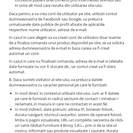
contextul plasarii unei comenzi prin intermediul site-ului sau
Oglinzi Decorative
in orice alt mod care rezulta din utilizarea site-ului.
Oglinda Perete (Diverse Modele)
Daca pentru a va crea cont de utilizator pe site, utilizati contul
Oglinda Suspendata + Curea
dumneavoastra de Facebook sau Google, va prelucra
urmatoarele date publice de profil afisate de aplicatiile
respective: nume utilizator, adresa de e-mail.
In cazul in care alegeti sa va creati cont de utilizator doar inainte
de a finaliza comanda unui produs disponibil pe site, se va solicita
adresa dumneavoastra de e-mail in baza careia va fi creat
automat un cont.
In cazul in care nu finalizati comanda, adresa de e-mail si celelalte
date furnizate nu vor fi stocate de , iar contul creat va fi sters
automat.
B. Daca sunteti vizitator al site-ului, va prelucra datele
dumneavoastra cu caracter personal pe care le furnizati:
In mod direct in contextul utilizarii site-ului, cum ar fi datele
pe care le furnizati in cadrul sectiunii de contact / intrebari /
reclamatii, in masura in care ne contactati in acest fel
In mod indirect, date precum: adresa IP, browser folosit,
durata navigarii, istoricul cautarilor, sistem de operare folosit,
limba si pagini vizualizate, URL-uri complete, secventa de click-
uri catre Global Furniture 4 Bossy S.R.L., prin si de la site-ul
nostru, informatii sau produse vizualizate / cautate, durata