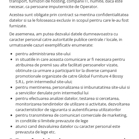
transport, furnizori de hosting, companii IT, numite, daca este
necesar, ca persoane imputernicite de Operator.
Acestea sunt obligate prin contract sa mentina confidentialitatea
datelor si sa le foloseasca exclusiv in scopul pentru care le-au fost
furnizate.
De asemenea, am putea dezvalui datele dumneavoastra cu
caracter personal catre autoritatile publice centrale / locale, in
urmatoarele cazuri exemplificativ enumerate:
pentru administrarea site-ului
in situatiile in care aceasta comunicare ar fi necesara pentru
atribuirea de premii sau alte facilitati persoanelor vizate,
obtinute ca urmare a participarii lor la diverse campanii
promotionale organizate de catre Global Furniture 4 Bossy
S.R.L. prin intermediul site-ului;
pentru mentinerea, personalizarea si imbunatatirea site-ului si
a serviciilor derulate prin intermediul lui
pentru efectuarea analizei datelor, testarea si cercetarea,
monitorizarea tendintelor de utilizare si activitate, dezvoltarea
caracteristicilor de siguranta si autentificarea utilizatorilor
pentru transmiterea de comunicari comerciale de marketing,
in conditiile si limitele prevazute de lege
atunci cand dezvaluirea datelor cu caracter personal este
prevazuta de lege etc.