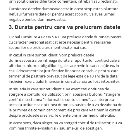
prin solutionarea diferitelor comentarii, intrebari sau reclamatii.
Furnizarea datelor dumneavoastra in acest scop este voluntara.
Refuzul furnizarii datelor pentru acest scop nu va avea urmari
negative pentru dumneavoastra.
3. Durata pentru care va prelucram datele
Global Furniture 4 Bossy S.R.L. va prelucra datele dumneavoastra
cu caracter personal atat cat este necesar pentru realizarea
scopurilor de prelucrare mentionate mai sus.
In cazul in care sunteti client, vom prelucra datele
dumneavoastra pe intreaga durata a raporturilor contractuale si
ulterior conform obligatiilor legale care revin in sarcina (de ex, in
cazul documentelor justificative financiar-contabile pentru care
termenul de pastrare prevazut de lege este de 10 ani de la data
incheierii exercitiului financiar in cursul caruia au fost intocmite).
In situatia in care sunteti client si va exercitati optiunea de
stergere a contului de utilizator, prin apasarea butonul "stergere
cont" din sectiunea "informatiile contului meu", va interpreta
aceasta actiune ca optiunea dumneavoastra de a va dezabona de
la primirea de comunicari comerciale prin care va tinem la curent
despre produsele si serviciile oferite prin intermediul site-ului.
In acest sens, daca alegeti sa va stergeti contul de utilizator, nu va
vom mai trimite e-mailuri si / sau sms-uri de acest gen.