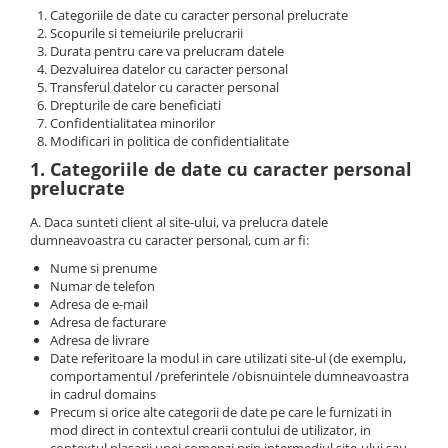
Oras Iluminat (Cu baterie)
Categoriile de date cu caracter personal prelucrate
Scopurile si temeiurile prelucrarii
Enduro Racing
Durata pentru care va prelucram datele
Dezvaluirea datelor cu caracter personal
Moto Lover (Diverse Modele)
Transferul datelor cu caracter personal
Ying si Yang / Munte si Mare
Drepturile de care beneficiati
Confidentialitatea minorilor
Buddha Zen (Set decoratiuni)
Modificari in politica de confidentialitate
Harry Potter (Castelul Hogwarts)
1. Categoriile de date cu caracter personal
prelucrate
Orasele Lumii (Modele cu rama)
A. Daca sunteti client al site-ului, va prelucra datele
Tablouri cu animale
dumneavoastra cu caracter personal, cum ar fi:
Cerb
Nume si prenume
Urs
Numar de telefon
Adresa de e-mail
Pasare
Adresa de facturare
Lup
Adresa de livrare
Date referitoare la modul in care utilizati site-ul (de exemplu,
Bossulica by Mobexpert
comportamentul /preferintele /obisnuintele dumneavoastra
Panouri Decorative Exotice
in cadrul domains
Precum si orice alte categorii de date pe care le furnizati in
Panouri Decorative Geometrice
mod direct in contextul crearii contului de utilizator, in