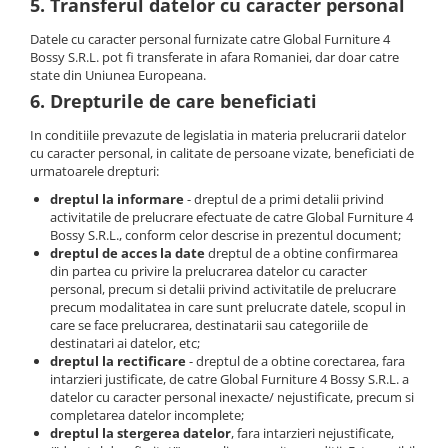
5. Transferul datelor cu caracter personal
Datele cu caracter personal furnizate catre Global Furniture 4
Bossy S.R.L. pot fi transferate in afara Romaniei, dar doar catre
state din Uniunea Europeana.
6. Drepturile de care beneficiati
In conditiile prevazute de legislatia in materia prelucrarii datelor
cu caracter personal, in calitate de persoane vizate, beneficiati de
urmatoarele drepturi:
dreptul la informare
- dreptul de a primi detalii privind
activitatile de prelucrare efectuate de catre Global Furniture 4
Bossy S.R.L., conform celor descrise in prezentul document;
dreptul de acces la date
dreptul de a obtine confirmarea
din partea cu privire la prelucrarea datelor cu caracter
personal, precum si detalii privind activitatile de prelucrare
precum modalitatea in care sunt prelucrate datele, scopul in
care se face prelucrarea, destinatarii sau categoriile de
destinatari ai datelor, etc;
dreptul la rectificare
- dreptul de a obtine corectarea, fara
intarzieri justificate, de catre Global Furniture 4 Bossy S.R.L. a
datelor cu caracter personal inexacte/ nejustificate, precum si
completarea datelor incomplete;
dreptul la stergerea datelor
, fara intarzieri nejustificate,