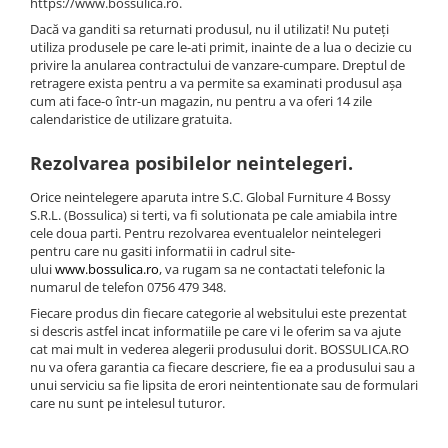
https://www.bossulica.ro.
Dacă va ganditi sa returnati produsul, nu il utilizati! Nu puteți
utiliza produsele pe care le-ati primit, inainte de a lua o decizie cu
privire la anularea contractului de vanzare-cumpare. Dreptul de
retragere exista pentru a va permite sa examinati produsul așa
cum ati face-o într-un magazin, nu pentru a va oferi 14 zile
calendaristice de utilizare gratuita.
Rezolvarea posibilelor neintelegeri.
Orice neintelegere aparuta intre S.C. Global Furniture 4 Bossy
S.R.L. (Bossulica) si terti, va fi solutionata pe cale amiabila intre
cele doua parti. Pentru rezolvarea eventualelor neintelegeri
pentru care nu gasiti informatii in cadrul site-
ului
www.bossulica.ro
, va rugam sa ne contactati telefonic la
numarul de telefon 0756 479 348.
Fiecare produs din fiecare categorie al websitului este prezentat
si descris astfel incat informatiile pe care vi le oferim sa va ajute
cat mai mult in vederea alegerii produsului dorit. BOSSULICA.RO
nu va ofera garantia ca fiecare descriere, fie ea a produsului sau a
unui serviciu sa fie lipsita de erori neintentionate sau de formulari
care nu sunt pe intelesul tuturor.