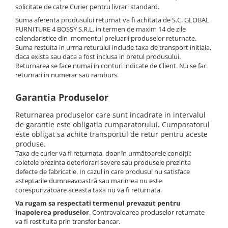
solicitate de catre Curier pentru livrari standard.
Suma aferenta produsului returnat va fi achitata de S.C. GLOBAL
FURNITURE 4 BOSSY S.R.L. in termen de maxim 14 de zile
calendaristice din momentul preluarii produselor returnate.
Suma restuita in urma returului include taxa de transport initiala,
daca exista sau daca a fost inclusa in pretul produsului.
Returnarea se face numai in conturi indicate de Client. Nu se fac
returnari in numerar sau ramburs.
Garantia Produselor
Returnarea produselor care sunt incadrate in intervalul
de garantie este obligatia cumparatorului. Cumparatorul
este obligat sa achite transportul de retur pentru aceste
produse.
Taxa de curier va fi returnata, doar în următoarele condiții:
coletele prezinta deteriorari severe sau produsele prezinta
defecte de fabricatie. In cazul in care produsul nu satisface
asteptarile dumneavoastră sau marimea nu este
corespunzătoare aceasta taxa nu va fi returnata.
Va rugam sa respectati termenul prevazut pentru
inapoierea produselor
. Contravaloarea produselor returnate
va fi restituita prin transfer bancar.