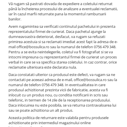
Vă rugam să pastrati dovada de expediere a coletului returnat
până la încheierea procesului de analizare a eventualei reclamatii,
iar în cazul marfii returnate pana la momentul rambursarii
banilor.
Avem rugamintea sa verificati continutul pachetului in prezenta
reprezentatului firmei de curierat. Daca pachetul ajunge la
dumneavoastra deteriorat, desfacut, va rugam sa refuzati
primirea acestuia si sa reclamati imediat acest fapt la adresa de e-
mail office@bossulica.ro sau la numarul de telefon 0756 479 348.
Pentru a se evita neintelegerile, coletul va fi fotografiat si se va
intocmi impreuna cu reprezentantul firmei de curierat un proces
verbal in care se va specifica starea coletului. In caz contrar, orice
reclamatie ulterioara este declarata nula.
Daca constatati ulterior ca produsul este defect, va rugam sa ne
contactati pe aceeasi adresa de e-mail, office@bossulica.ro sau la
numarul de telefon 0756 479 348. In eventualitatea in care
produsul achizitionat prezinta vicii de fabricatie, acesta va fi
inlocuit cu un produs nou, cu conditia notificarii in scris sau
telefonic, in termen de 14 zile de la receptionarea produsului.
Daca inlocuirea nu este posibila, se va returna contravaloarea lui
sau se poate achizitiona un alt produs.
Aceasta politica de returnare este valabila pentru produsele
achizitionate prin intermediul magazinului online