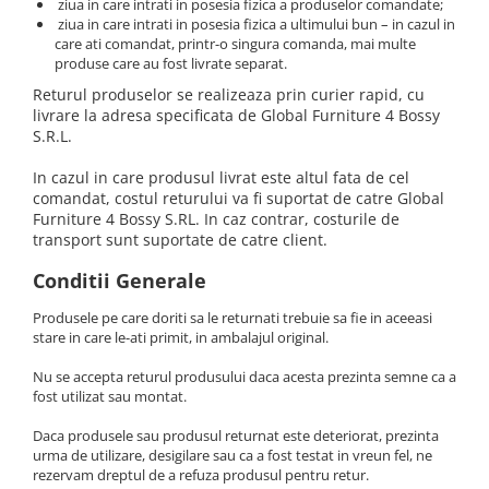
ziua in care intrati in posesia fizica a produselor comandate;
Oras Iluminat (Cu baterie)
ziua in care intrati in posesia fizica a ultimului bun – in cazul in
care ati comandat, printr-o singura comanda, mai multe
Enduro Racing
produse care au fost livrate separat.
Moto Lover (Diverse Modele)
Returul produselor se realizeaza prin curier rapid, cu
Ying si Yang / Munte si Mare
livrare la adresa specificata de Global Furniture 4 Bossy
S.R.L.
Buddha Zen (Set decoratiuni)
In cazul in care produsul livrat este altul fata de cel
Harry Potter (Castelul Hogwarts)
comandat, costul returului va fi suportat de catre Global
Orasele Lumii (Modele cu rama)
Furniture 4 Bossy S.RL. In caz contrar, costurile de
transport sunt suportate de catre client.
Tablouri cu animale
Conditii Generale
Cerb
Urs
Produsele pe care doriti sa le returnati trebuie sa fie in aceeasi
stare in care le-ati primit, in ambalajul original.
Pasare
Lup
Nu se accepta returul produsului daca acesta prezinta semne ca a
Bossulica by Mobexpert
fost utilizat sau montat.
Panouri Decorative Exotice
Daca produsele sau produsul returnat este deteriorat, prezinta
urma de utilizare, desigilare sau ca a fost testat in vreun fel, ne
Panouri Decorative Geometrice
rezervam dreptul de a refuza produsul pentru retur.