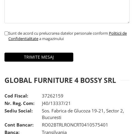
Oglinzi Decorative
Oglinda Perete (Diverse Modele)
Oglinda Suspendata + Curea
Sunt de acord cu prelucrarea datelor personale conform
Politicii de
Confidentialitate
a magazinului
GLOBAL FURNITURE 4 BOSSY SRL
Cod Fiscal:
37262159
Nr. Reg. Com:
J40/13337/21
Sediu Social:
Sos. Fabrica de Glucoza 19-21, Sector 2,
Bucuresti
Cont Bancar:
RO02BTRLRONCRT0410575401
Banca:
Transilvania