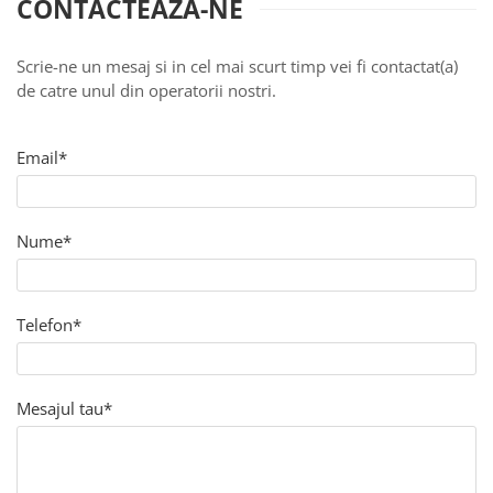
CONTACTEAZA-NE
Oras Iluminat (Cu baterie)
Enduro Racing
Scrie-ne un mesaj si in cel mai scurt timp vei fi contactat(a)
Moto Lover (Diverse Modele)
de catre unul din operatorii nostri.
Ying si Yang / Munte si Mare
Buddha Zen (Set decoratiuni)
Email*
Harry Potter (Castelul Hogwarts)
Orasele Lumii (Modele cu rama)
Nume*
Tablouri cu animale
Cerb
Urs
Telefon*
Pasare
Lup
Bossulica by Mobexpert
Mesajul tau*
Panouri Decorative Exotice
Panouri Decorative Geometrice