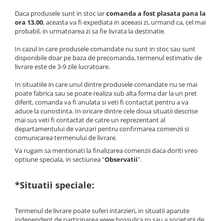
Daca produsele sunt in stoc iar
comanda a fost plasata pana la
ora 13.00
, aceasta va fi expediata in aceeasi zi, urmand ca, cel mai
probabil, in urmatoarea zi sa fie livrata la destinatie.
In cazul in care produsele comandate nu sunt in stoc sau sunt
disponibile doar pe baza de precomanda, termenul estimativ de
livrare este de 3-9 zile lucratoare.
In situatiile in care unul dintre produsele comandate nu se mai
poate fabrica sau se poate realiza sub alta forma dar la un pret
diferit, comanda va fi anulata si veti fi contactat pentru a va
aduce la cunostinta. In oricare dintre cele doua situatii descrise
mai sus veti fi contactat de catre un reprezentant al
departamentului de vanzari pentru confirmarea comenzii si
comunicarea termenului de livrare.
Va rugam sa mentionati la finalizarea comenzii daca doriti vreo
optiune speciala, in sectiunea "
Observatii
".
*Situatii speciale:
Termenul de livrare poate suferi intarzieri, in situatii aparute
independent de participarea www.bossulica.ro sau a societatii de