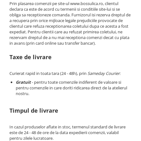
Oglinzi Decorative
Prin plasarea comenzii pe site-ul www.bossulica.ro, clientul
declara ca este de acord cu termenii si conditiile site-lui si se
Oglinda Perete (Diverse Modele)
obliga sa receptioneze comanda. Furnizorul isi rezerva dreptul de
Oglinda Suspendata + Curea
a recupera prin orice mijloace legale prejudiciile provocate de
clientul care refuza receptionarea coletului dupa ce acesta a fost
expediat. Pentru clientii care au refuzat primirea coletului, ne
rezervam dreptul de a nu mai receptiona comenzi decat cu plata
in avans (prin card online sau transfer bancar).
Taxe de livrare
Curierat rapid in toata tara (24 - 48h), prin
Sameday Courier
:
Gratuit
- pentru toate comenzile indiferent de valoare si
pentru comenzile in care doriti ridicarea direct de la atelierul
nostru.
Timpul de livrare
In cazul produselor aflate in stoc, termenul standard de livrare
este de 24 - 48 de ore de la data expedierii comenzii, valabil
pentru zilele lucratoare.