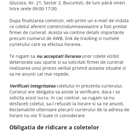
Glucoza, Nr. 21, Sector 2, Bucuresti, de luni până vineri
Oras Iluminat (Cu baterie)
între orele 09:00-17:00.
Enduro Racing
Dupa finalizarea comenzii, veti primi un e-mail de indata
Moto Lover (Diverse Modele)
ce coletul aferent comenziidumneavoastre a fost predat
Ying si Yang / Munte si Mare
firmei de curierat. Acesta va contine detalii importante
precum numarul de AWB, link de tracking si numele
Buddha Zen (Set decoratiuni)
curierului care va efectua livrarea.
Harry Potter (Castelul Hogwarts)
Te rugam sa
nu acceptati livrarea
unor colete vizibil
Orasele Lumii (Modele cu rama)
deteriorate sau sparte si sa solicitati firmei de curierat
realizarea unui proces verbal privind aceasta situatie si
Tablouri cu animale
sa ne anunti cat mai repede.
Cerb
Verificati integritatea
coletului in prezenta curierului.
Urs
Curierul are obligatia sa asiste la verificare, daca i se
Pasare
solicita acest lucru. In caz contrar, va rugam sa nu
desfaceti coletul, sa-l refuzati la livrare si sa ne anunti.
Lup
Reclamatiile ulterioare plecarii curierului de la adresa de
Bossulica by Mobexpert
livrare nu vor fi luate in considerare.
Panouri Decorative Exotice
Obligatia de ridicare a coletelor
Panouri Decorative Geometrice