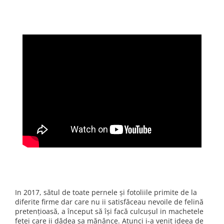
Oras Iluminat (Cu baterie)
Enduro Racing
Moto Lover (Diverse Modele)
Ying si Yang / Munte si Mare
Buddha Zen (Set decoratiuni)
Harry Potter (Castelul Hogwarts)
Orasele Lumii (Modele cu rama)
Tablouri cu animale
Cerb
Urs
Pasare
Lup
Bossulica by Mobexpert
In 2017, sătul de toate pernele și fotoliile primite de la
Panouri Decorative Exotice
diferite firme dar care nu ii satisfăceau nevoile de felină
pretențioasă, a început să își facă culcușul in machetele
Panouri Decorative Geometrice
fetei care ii dădea sa mănânce. Atunci i-a venit ideea de