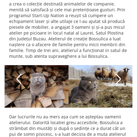
Oglinzi Decorative
a crea o colecție destinată animalelor de companie,
menită să satisfacă și cele mai pretențioase gusturi. Prin
Oglinda Perete (Diverse Modele)
programul Start-Up Nation a reușit să cumpere un
Oglinda Suspendata + Curea
echipament laser și alte utilaje ce l-au ajutat să producă
piesele de mobilier, a angajat 3 oameni și și-a pus micul
atelier pe picioare in locul natal al Laurei, Satul Plostina
din Județul Buzau. Atelierul de creație Bossulica a luat
naștere ca o afacere de familie pentru micii membrii din
familie. Timp de trei ani, atelierul a funcționat in satul de
munte, sub atenta supraveghere a lui Bossulica.
Dar lucrurile nu au mers așa cum se așteptau oamenii
atelierului. Datorită locatiei greu accesibile, Bossulica a
strâmbat din mustăți și după o ședințe ce a durat cât un
pui de somn pisicesc, s-a luat decizia de a muta atelierul