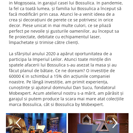
in Mogoșoaia, in garajul casei lui Bossulica. In pandemie,
la fel ca toată lumea, și familia lui Bossulica a început să
facă modificări prin casa. Atunci le-a venit ideea de a
crea și decorațiuni de perete ce se potrivesc in orice
decor. Piese unicat in mai multe culori, ce se pliază
perfect pe nevoile și gusturile oamenilor, au început sa
fie proiectate, debitate cu echipamentul laser,
împachetate și trimise către clienți.
La sfârșitul anului 2020 a apărut oportunitatea de a
participa la Imperiul Leilor. Atunci toate mințile din
spatele afacerii lui Bossulica s-au asezat la masa și au
făcut planul de bătaie. Ce ne doream? O investiție de
60000 € in schimbul a 15% din acțiunile companiei
noastre. Pe lângă investiție, am primit experiența,
cunoștințe și ajutorul domnului Dan Sucu, fondatorul
Mobexpert. Acum atelierul nostru s-a mărit, am părăsit și
garajul si putem produce la scara mai mare atat colecțiile
marca Bossulica, cât si Bossulica by Mobexpert.