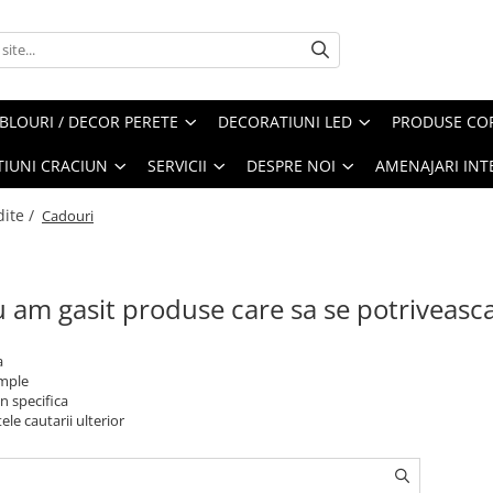
BLOURI / DECOR PERETE
DECORATIUNI LED
PRODUSE COP
IUNI CRACIUN
SERVICII
DESPRE NOI
AMENAJARI INT
dite /
Cadouri
 am gasit produse care sa se potriveasc
a
imple
n specifica
ele cautarii ulterior