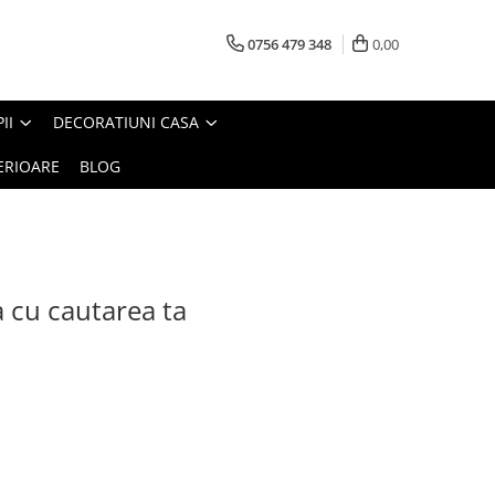
0756 479 348
0,00
II
DECORATIUNI CASA
ERIOARE
BLOG
a cu cautarea ta