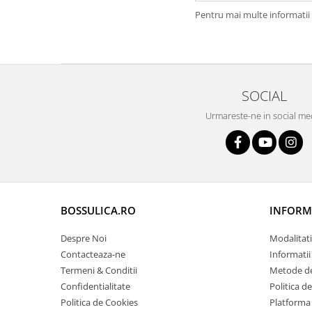
Oras Iluminat (Cu baterie)
Pentru mai multe informatii 
Enduro Racing
Moto Lover (Diverse Modele)
Ying si Yang / Munte si Mare
SOCIAL
Buddha Zen (Set decoratiuni)
Harry Potter (Castelul Hogwarts)
Urmareste-ne in social me
Orasele Lumii (Modele cu rama)
Tablouri cu animale
Cerb
Urs
BOSSULICA.RO
INFORMA
Pasare
Lup
Despre Noi
Modalitati
Bossulica by Mobexpert
Contacteaza-ne
Informatii
Termeni & Conditii
Metode de
Panouri Decorative Exotice
Confidentialitate
Politica d
Panouri Decorative Geometrice
Politica de Cookies
Platforma