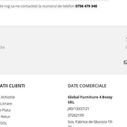
te rog sa ne contactezi la numarul de telefon
0756 479 348
dia
L
TII CLIENTI
DATE COMERCIALE
 Achizitie
Global Furniture 4 Bossy
SRL
 Livrare
J40/13337/21
 Plata
37262159
e Retur
Sos. Fabrica de Glucoza 19-
 SOL
21