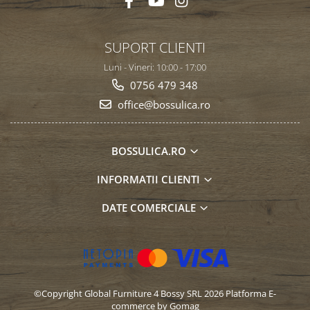
Oras Iluminat (Cu baterie)
Enduro Racing
SUPORT CLIENTI
Moto Lover (Diverse Modele)
Luni - Vineri: 10:00 - 17:00
Ying si Yang / Munte si Mare
0756 479 348
Buddha Zen (Set decoratiuni)
office@bossulica.ro
Harry Potter (Castelul Hogwarts)
Orasele Lumii (Modele cu rama)
BOSSULICA.RO
Tablouri cu animale
Cerb
INFORMATII CLIENTI
Urs
DATE COMERCIALE
Pasare
Lup
Bossulica by Mobexpert
Panouri Decorative Exotice
Panouri Decorative Geometrice
©Copyright Global Furniture 4 Bossy SRL 2026
Platforma E-
commerce by Gomag