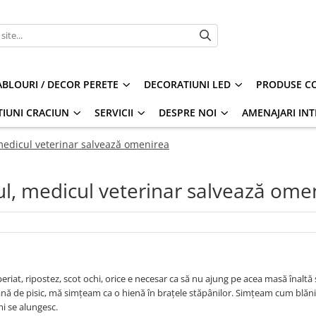
ABLOURI / DECOR PERETE
DECORATIUNI LED
PRODUSE CO
IUNI CRACIUN
SERVICII
DESPRE NOI
AMENAJARI INT
edicul veterinar salvează omenirea
, medicul veterinar salvează ome
iat, ripostez, scot ochi, orice e necesar ca să nu ajung pe acea masă înaltă ș
mână de pisic, mă simțeam ca o hienă în brațele stăpânilor. Simțeam cum blăn
mi se alungesc.