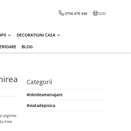
0756 479 348
0,00
PII
DECORATIUNI CASA
ERIOARE
BLOG
nirea
Categorii
#ideideamenajare
#viatadepisica
i argintie.
ița mea