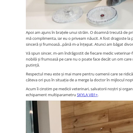
Oglinzi Decorative
Oglinda Perete (Diverse Modele)
Oglinda Suspendata + Curea
Apoi am ajuns în brațele unui străin. O doamnă trecută de prim
mă complimenta, iar eu o priveam năucit. A fost dragoste la 
sinceră și frumoasă...până m-a înțepat. Atunci am băgat divorț.
Vă spun sincer, m-am îndrăgostit de fiecare medic veterinar-fem
nobilă și frumoasă pe care nu o poate face decât un om care ne c
putință.
Respectul meu este și mai mare pentru oamenii care se ridică d
câteva ori pus în situația de a merge la doctor în mijlocul nopț
Acum îi cinstim pe medicii veterinari, salvatorii noștri și org
echipament multiparametru
SKYLA VB1+
.