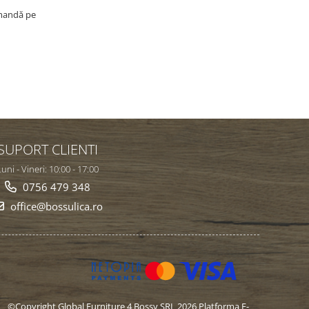
omandă pe
SUPORT CLIENTI
uni - Vineri: 10:00 - 17:00
0756 479 348
office@bossulica.ro
©Copyright Global Furniture 4 Bossy SRL 2026
Platforma E-