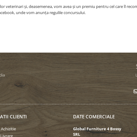
or veterinari și, deasemenea, vom avea și un premiu pentru cel care îl rec
 Facebook, unde vom anunța regulile concursului.
dia
L
TII CLIENTI
DATE COMERCIALE
 Achizitie
Global Furniture 4 Bossy
SRL
 Livrare