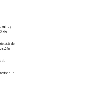
a mine și
ât de
rie atât de
e stă în
t de
terinar un