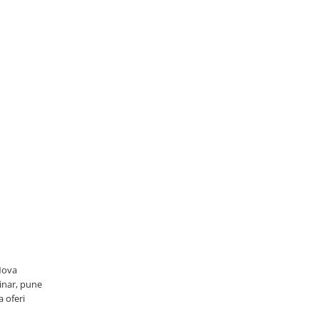
 Nova
rinar, pune
a oferi