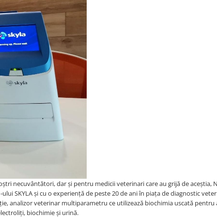
i necuvântători, dar și pentru medicii veterinari care au grijă de aceștia,
ului SKYLA și cu o experiență de peste 20 de ani în piața de diagnostic vete
ație, analizor veterinar multiparametru ce utilizează biochimia uscată pentru 
ctroliți, biochimie și urină.