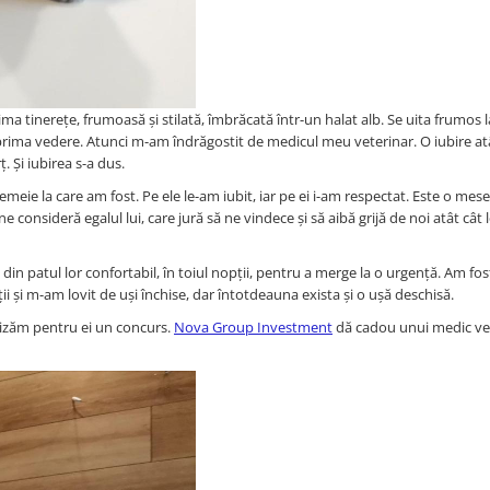
a tinerețe, frumoasă și stilată, îmbrăcată într-un halat alb. Se uita frumos l
prima vedere. Atunci m-am îndrăgostit de medicul meu veterinar. O iubire at
 Și iubirea s-a dus.
eie la care am fost. Pe ele le-am iubit, iar pe ei i-am respectat. Este o mese
onsideră egalul lui, care jură să ne vindece și să aibă grijă de noi atât cât l
in patul lor confortabil, în toiul nopții, pentru a merge la o urgență. Am fos
ii și m-am lovit de uși închise, dar întotdeauna exista și o ușă deschisă.
anizăm pentru ei un concurs.
Nova Group Investment
dă cadou unui medic ve