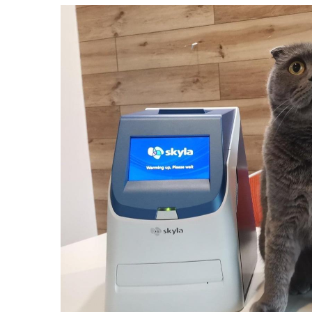
Oras Iluminat (Cu baterie)
Enduro Racing
Moto Lover (Diverse Modele)
Ying si Yang / Munte si Mare
Buddha Zen (Set decoratiuni)
Harry Potter (Castelul Hogwarts)
Orasele Lumii (Modele cu rama)
Tablouri cu animale
Cerb
Urs
Pasare
Lup
Bossulica by Mobexpert
Panouri Decorative Exotice
Panouri Decorative Geometrice