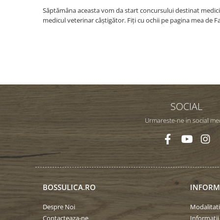
Săptămâna aceasta vom da start concursului destinat medicil
medicul veterinar câștigător. Fiți cu ochii pe pagina mea de
SOCIAL
Urmareste-ne in social me
BOSSULICA.RO
INFORMA
Despre Noi
Modalitati
Contacteaza-ne
Informatii