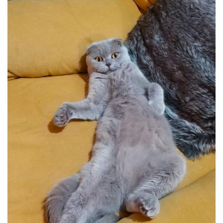
Oras Iluminat (Cu baterie)
Enduro Racing
Moto Lover (Diverse Modele)
Ying si Yang / Munte si Mare
Buddha Zen (Set decoratiuni)
Harry Potter (Castelul Hogwarts)
Orasele Lumii (Modele cu rama)
Tablouri cu animale
Cerb
Urs
Pasare
Lup
Bossulica by Mobexpert
Panouri Decorative Exotice
Panouri Decorative Geometrice