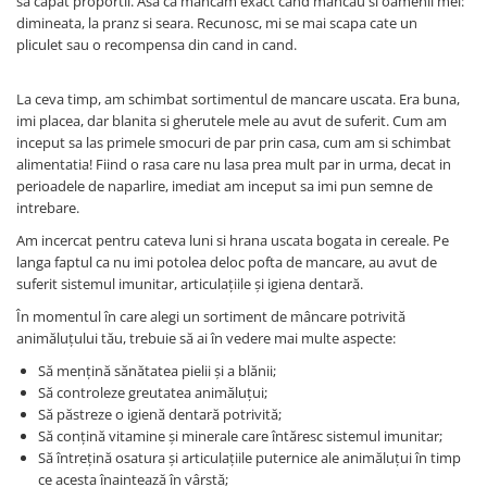
sa capat proportii. Asa ca mancam exact cand mancau si oamenii mei:
dimineata, la pranz si seara. Recunosc, mi se mai scapa cate un
pliculet sau o recompensa din cand in cand.
La ceva timp, am schimbat sortimentul de mancare uscata. Era buna,
imi placea, dar blanita si gherutele mele au avut de suferit. Cum am
inceput sa las primele smocuri de par prin casa, cum am si schimbat
alimentatia! Fiind o rasa care nu lasa prea mult par in urma, decat in
perioadele de naparlire, imediat am inceput sa imi pun semne de
intrebare.
Am incercat pentru cateva luni si hrana uscata bogata in cereale. Pe
langa faptul ca nu imi potolea deloc pofta de mancare, au avut de
suferit sistemul imunitar, articulațiile și igiena dentară.
În momentul în care alegi un sortiment de mâncare potrivită
animăluțului tău, trebuie să ai în vedere mai multe aspecte:
Să mențină sănătatea pielii și a blănii;
Să controleze greutatea animăluțui;
Să păstreze o igienă dentară potrivită;
Să conțină vitamine și minerale care întăresc sistemul imunitar;
Să întrețină osatura și articulațiile puternice ale animăluțui în timp
ce acesta înaintează în vârstă;