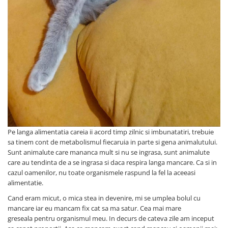
Oglinzi Decorative
Oglinda Perete (Diverse Modele)
Oglinda Suspendata + Curea
Pe langa alimentatia careia ii acord timp zilnic si imbunatatiri, trebuie
sa tinem cont de metabolismul fiecaruia in parte si gena animalutului.
Sunt animalute care mananca mult si nu se ingrasa, sunt animalute
care au tendinta de a se ingrasa si daca respira langa mancare. Ca si in
cazul oamenilor, nu toate organismele raspund la fel la aceeasi
alimentatie.
Cand eram micut, o mica stea in devenire, mi se umplea bolul cu
mancare iar eu mancam fix cat sa ma satur. Cea mai mare
greseala pentru organismul meu. In decurs de cateva zile am inceput