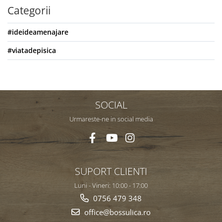
Categorii
#ideideamenajare
#viatadepisica
SOCIAL
Urmareste-ne in social media
SUPORT CLIENTI
Luni - Vineri: 10:00 - 17:00
0756 479 348
office@bossulica.ro