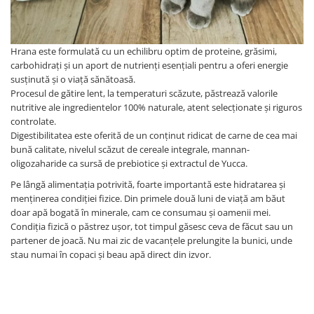
Hrana este formulată cu un echilibru optim de proteine, grăsimi,
carbohidrați și un aport de nutrienți esențiali pentru a oferi energie
susținută și o viață sănătoasă.
Procesul de gătire lent, la temperaturi scăzute, păstrează valorile
nutritive ale ingredientelor 100% naturale, atent selecționate și riguros
controlate.
Digestibilitatea este oferită de un conținut ridicat de carne de cea mai
bună calitate, nivelul scăzut de cereale integrale, mannan-
oligozaharide ca sursă de prebiotice și extractul de Yucca.
Pe lângă alimentația potrivită, foarte importantă este hidratarea și
menținerea condiției fizice. Din primele două luni de viață am băut
doar apă bogată în minerale, cam ce consumau și oamenii mei.
Condiția fizică o păstrez ușor, tot timpul găsesc ceva de făcut sau un
partener de joacă. Nu mai zic de vacanțele prelungite la bunici, unde
stau numai în copaci și beau apă direct din izvor.