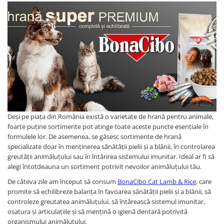
Deși pe piața din România există o varietate de hrană pentru animale,
foarte puține sortimente pot atinge toate aceste puncte esențiale în
formulele lor. De asemenea, se găsesc sortimente de hrană
specializate doar în menținerea sănătății pielii și a blănii, în controlarea
greutății animăluțului sau în întărirea sistemului imunitar. Ideal ar fi să
alegi întotdeauna un sortiment potrivit nevoilor animăluțului tău.
De câteva zile am început să consum
BonaCibo Cat Lamb & Rice
, care
promite să echilibreze balanța în favoarea sănătății pielii și a blănii, să
controleze greutatea animăluțului, să întărească sistemul imunitar,
osatura și articulațiile și să mențină o igienă dentară potrivită
organismului animăluțului.