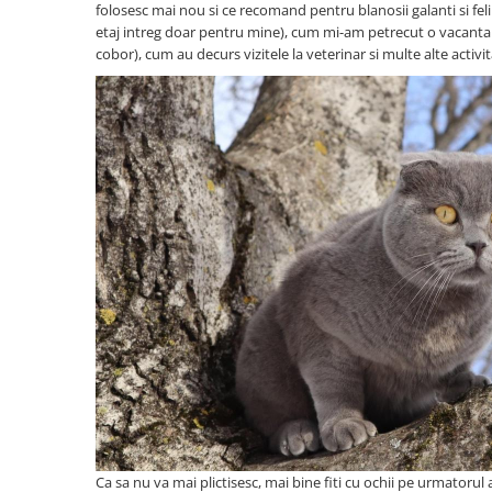
Oglinzi Decorative
folosesc mai nou si ce recomand pentru blanosii galanti si fel
etaj intreg doar pentru mine), cum mi-am petrecut o vacanta p
Oglinda Perete (Diverse Modele)
cobor), cum au decurs vizitele la veterinar si multe alte activ
Oglinda Suspendata + Curea
Ca sa nu va mai plictisesc, mai bine fiti cu ochii pe urmatorul 