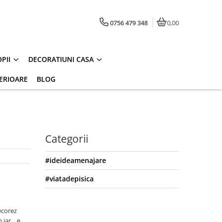
0756 479 348
0,00
PII
DECORATIUNI CASA
ERIOARE
BLOG
Categorii
#ideideamenajare
#viatadepisica
ecorez
iar... e