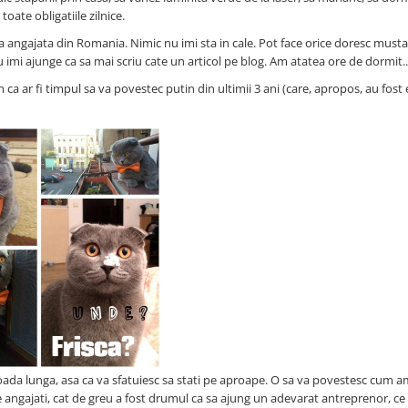
ate obligatiile zilnice.
ca angajata din Romania. Nimic nu imi sta in cale. Pot face orice doresc musta
u imi ajunge ca sa mai scriu cate un articol pe blog. Am atatea ore de dormit..
a ar fi timpul sa va povestec putin din ultimii 3 ani (care, apropos, au fost
ioada lunga, asa ca va sfatuiesc sa stati pe aproape. O sa va povestesc cum 
e angajati, cat de greu a fost drumul ca sa ajung un adevarat antreprenor, c