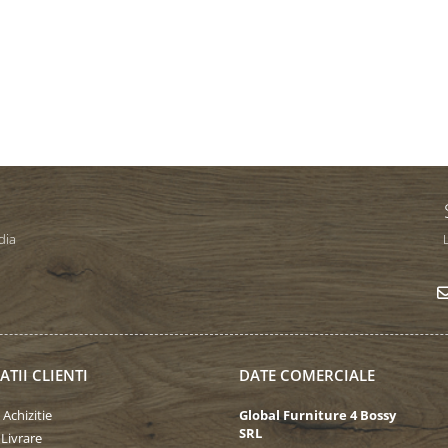
dia
L
TII CLIENTI
DATE COMERCIALE
 Achizitie
Global Furniture 4 Bossy
SRL
 Livrare