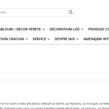
ABLOURI / DECOR PERETE
DECORATIUNI LED
PRODUSE CO
IUNI CRACIUN
SERVICII
DESPRE NOI
AMENAJARI INT
i si voi cum e viata de pisica: trebuie sa dorm, sa mananc, sa ma spal, sa red
ic stapanii prin casa, sa vanez luminita verde de la laser, sa mananc, sa dorm 