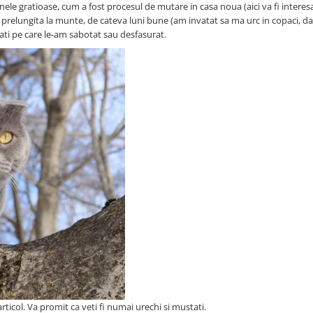
inele gratioase, cum a fost procesul de mutare in casa noua (aici va fi intere
relungita la munte, de cateva luni bune (am invatat sa ma urc in copaci, dar
itati pe care le-am sabotat sau desfasurat.
articol. Va promit ca veti fi numai urechi si mustati.