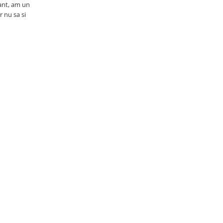
sant, am un
 nu sa si