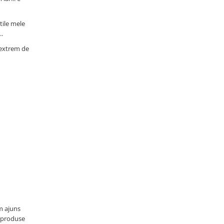
tile mele
..
 extrem de
am ajuns
e produse