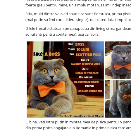
Oras Iluminat (Cu baterie)
foarte greu pentru mine, un simplu motan, sa imi indeplinesc to
Enduro Racing
Stiu, multi dintre voi veti spune ca sunt Bossulica, prima pisi
(mai putin sa îimi curat litiera singur), dar cateodata timpul n
Moto Lover (Diverse Modele)
Zilele trecute stateam pe canapeaua din living si ma gandeam c
Ying si Yang / Munte si Mare
solicitanti pentru codita mea), asa ca, voila!
Buddha Zen (Set decoratiuni)
Harry Potter (Castelul Hogwarts)
Orasele Lumii (Modele cu rama)
Tablouri cu animale
Cerb
Urs
Pasare
Lup
Bossulica by Mobexpert
Panouri Decorative Exotice
Ei bine, veti intra putin in mintea mea de pisica pentru o per
Panouri Decorative Geometrice
din prima pisica angajata din Romania in prima pisica care ar