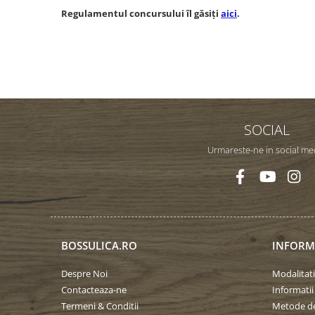
Regulamentul concursului îl găsiți
aici
.
SOCIAL
Urmareste-ne in social me
BOSSULICA.RO
INFORMA
Despre Noi
Modalitati
Contacteaza-ne
Informatii
Termeni & Conditii
Metode de