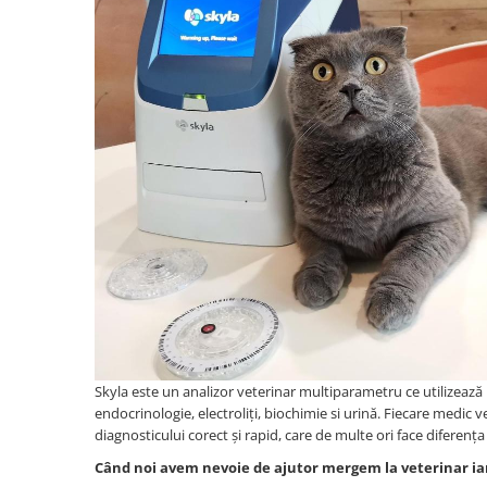
Oras Iluminat (Cu baterie)
Enduro Racing
Moto Lover (Diverse Modele)
Ying si Yang / Munte si Mare
Buddha Zen (Set decoratiuni)
Harry Potter (Castelul Hogwarts)
Orasele Lumii (Modele cu rama)
Tablouri cu animale
Cerb
Urs
Pasare
Lup
Skyla este un analizor veterinar multiparametru ce utilizează
Bossulica by Mobexpert
endocrinologie, electroliți, biochimie si urină. Fiecare medic vet
Panouri Decorative Exotice
diagnosticului corect și rapid, care de multe ori face diferența
Panouri Decorative Geometrice
Când noi avem nevoie de ajutor mergem la veterinar iar 