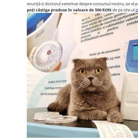
Oglinzi Decorative
Anunță-ți doctorul veterinar despre concursul nostru, iar el 
poți câștiga produse în valoare de 500 RON
de pe site-ul
p
Oglinda Perete (Diverse Modele)
Oglinda Suspendata + Curea