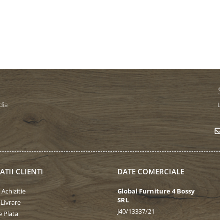
dia
L
TII CLIENTI
DATE COMERCIALE
 Achizitie
Global Furniture 4 Bossy
SRL
 Livrare
J40/13337/21
 Plata