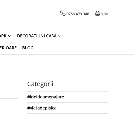
0756 479 348
0,00
PII
DECORATIUNI CASA
ERIOARE
BLOG
Categorii
#ideideamenajare
#viatadepisica