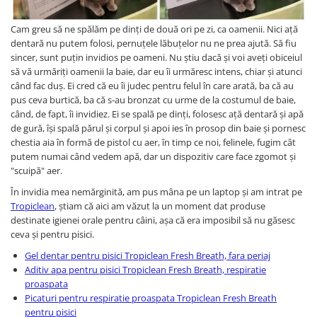
Oglinzi Decorative
Oglinda Perete (Diverse Modele)
Cam greu să ne spălăm pe dinți de două ori pe zi, ca oamenii. Nici ață
dentară nu putem folosi, pernuțele lăbuțelor nu ne prea ajută. Să fiu
Oglinda Suspendata + Curea
sincer, sunt puțin invidios pe oameni. Nu știu dacă și voi aveți obiceiul
să vă urmăriți oamenii la baie, dar eu îi urmăresc intens, chiar și atunci
când fac duș. Ei cred că eu îi judec pentru felul în care arată, ba că au
pus ceva burtică, ba că s-au bronzat cu urme de la costumul de baie,
când, de fapt, îi invidiez. Ei se spală pe dinți, folosesc ață dentară și apă
de gură, își spală părul și corpul și apoi ies în prosop din baie și pornesc
chestia aia în formă de pistol cu aer, în timp ce noi, felinele, fugim cât
putem numai când vedem apă, dar un dispozitiv care face zgomot și
"scuipă" aer.
În invidia mea nemărginită, am pus mâna pe un laptop și am intrat pe
Tropiclean
, știam că aici am văzut la un moment dat produse
destinate igienei orale pentru câini, așa că era imposibil să nu găsesc
ceva și pentru pisici.
Gel dentar pentru pisici Tropiclean Fresh Breath, fara periaj
Aditiv apa pentru pisici Tropiclean Fresh Breath, respiratie
proaspata
Picaturi pentru respiratie proaspata Tropiclean Fresh Breath
pentru pisici