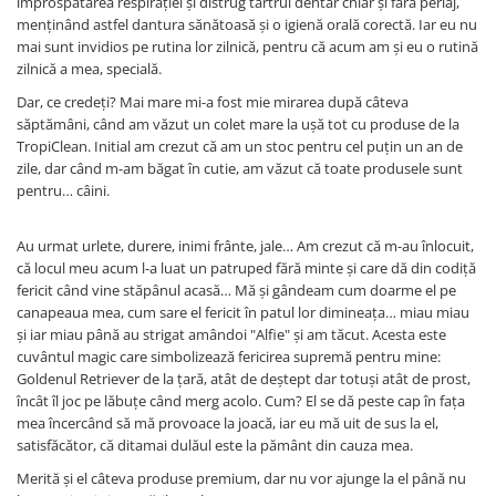
împrospătarea respirației și distrug tartrul dentar chiar și fără periaj,
menținând astfel dantura sănătoasă și o igienă orală corectă. Iar eu nu
mai sunt invidios pe rutina lor zilnică, pentru că acum am și eu o rutină
zilnică a mea, specială.
Dar, ce credeți? Mai mare mi-a fost mie mirarea după câteva
săptămâni, când am văzut un colet mare la ușă tot cu produse de la
TropiClean. Initial am crezut că am un stoc pentru cel puțin un an de
zile, dar când m-am băgat în cutie, am văzut că toate produsele sunt
pentru… câini.
Au urmat urlete, durere, inimi frânte, jale… Am crezut că m-au înlocuit,
că locul meu acum l-a luat un patruped fără minte și care dă din codiță
fericit când vine stăpânul acasă… Mă și gândeam cum doarme el pe
canapeaua mea, cum sare el fericit în patul lor dimineața… miau miau
și iar miau până au strigat amândoi "Alfie" și am tăcut. Acesta este
cuvântul magic care simbolizează fericirea supremă pentru mine:
Goldenul Retriever de la țară, atât de deștept dar totuși atât de prost,
încât îl joc pe lăbuțe când merg acolo. Cum? El se dă peste cap în fața
mea încercând să mă provoace la joacă, iar eu mă uit de sus la el,
satisfăcător, că ditamai dulăul este la pământ din cauza mea.
Merită și el câteva produse premium, dar nu vor ajunge la el până nu