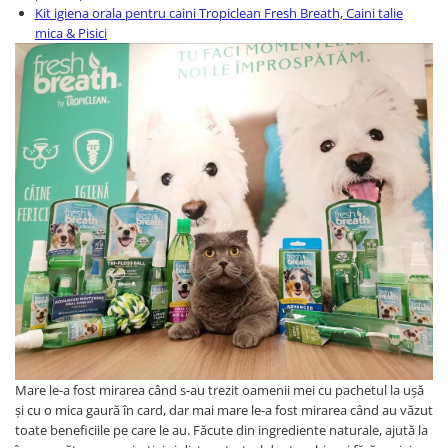
Kit igiena orala pentru caini Tropiclean Fresh Breath, Caini talie
mica & Pisici
Mare le-a fost mirarea când s-au trezit oamenii mei cu pachetul la ușă
și cu o mica gaură în card, dar mai mare le-a fost mirarea când au văzut
toate beneficiile pe care le au. Făcute din ingrediente naturale, ajută la