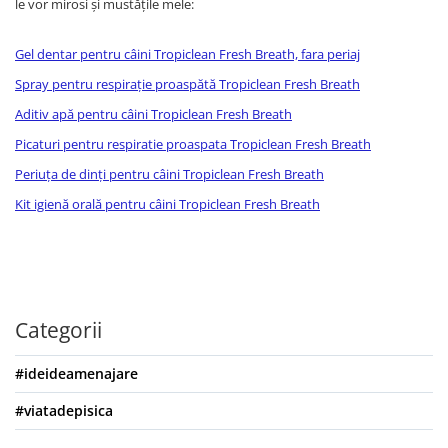
le vor mirosi și mustățile mele:
Gel dentar pentru câini Tropiclean Fresh Breath, fara periaj
Spray pentru respirație proaspătă Tropiclean Fresh Breath
Aditiv apă pentru câini Tropiclean Fresh Breath
Picaturi pentru respiratie proaspata Tropiclean Fresh Breath
Periuța de dinți pentru câini Tropiclean Fresh Breath
Kit igienă orală pentru câini Tropiclean Fresh Breath
Categorii
#ideideamenajare
#viatadepisica